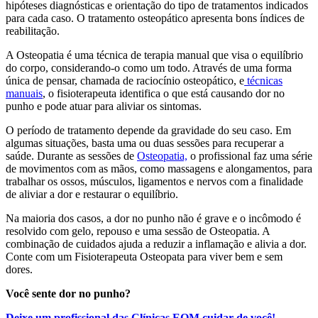
hipóteses diagnósticas e orientação do tipo de tratamentos indicados
para cada caso. O tratamento osteopático apresenta bons índices de
reabilitação.
A Osteopatia é uma técnica de terapia manual que visa o equilíbrio
do corpo, considerando-o como um todo. Através de uma forma
única de pensar, chamada de raciocínio osteopático, e
técnicas
manuais
, o fisioterapeuta identifica o que está causando dor no
punho e pode atuar para aliviar os sintomas.
O período de tratamento depende da gravidade do seu caso. Em
algumas situações, basta uma ou duas sessões para recuperar a
saúde. Durante as sessões de
Osteopatia,
o profissional faz uma série
de movimentos com as mãos, como massagens e alongamentos, para
trabalhar os ossos, músculos, ligamentos e nervos com a finalidade
de aliviar a dor e restaurar o equilíbrio.
Na maioria dos casos, a dor no punho não é grave e o incômodo é
resolvido com gelo, repouso e uma sessão de Osteopatia. A
combinação de cuidados ajuda a reduzir a inflamação e alivia a dor.
Conte com um Fisioterapeuta Osteopata para viver bem e sem
dores.
Você sente dor no punho?
Deixe um profissional das Clínicas EOM cuidar de você!